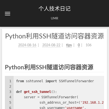
个人技术日记
UMR
Python利用SSH隧道访问容器资源
2024-08-16
2024-08-22
tips
0
106
Python利用SSH隧道访问容器资源
1
from
 sshtunnel 
import
 SSHTunnelForwarder
2
3
def
get_ssh_tunnel
():
4
    server = SSHTunnelForwarder(
5
            ssh_address_or_host=(
'192.168.1.2'
,
6
            ssh_username=
'username'
,