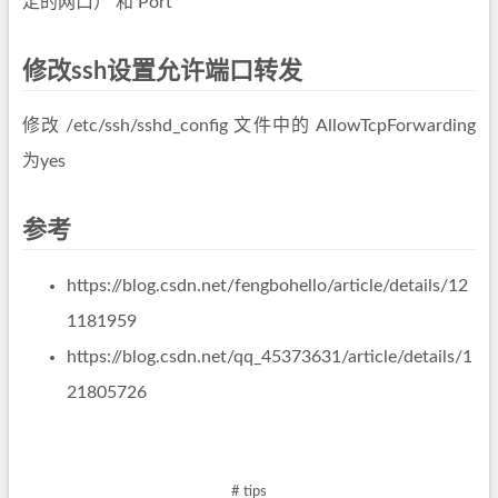
定的网口） 和 Port
修改ssh设置允许端口转发
修改 /etc/ssh/sshd_config 文件中的 AllowTcpForwarding
为yes
参考
https://blog.csdn.net/fengbohello/article/details/12
1181959
https://blog.csdn.net/qq_45373631/article/details/1
21805726
# tips